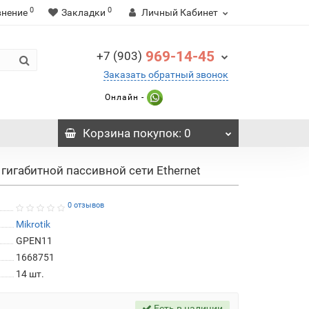
0
0
внение
Закладки
Личный Кабинет
969-14-45
+7 (903)
Заказать обратный звонок
Онлайн -
Корзина
покупок
: 0
гигабитной пассивной сети Ethernet
0 отзывов
Mikrotik
GPEN11
1668751
14
шт.
Есть в наличии