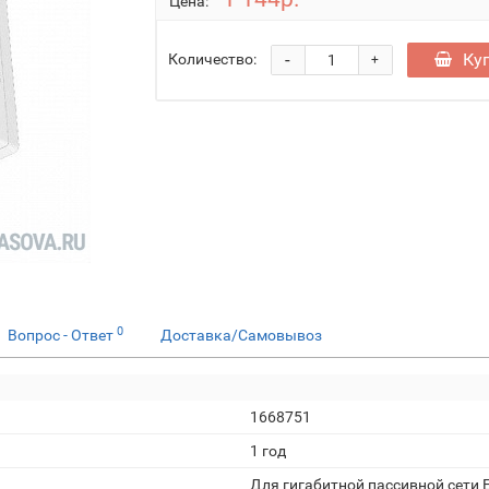
Цена:
-
Ку
Количество:
+
0
Вопрос - Ответ
Доставка/Самовывоз
1668751
1 год
Для гигабитной пассивной сети E