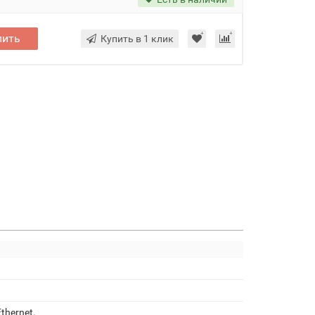
пить
Купить в 1 клик
thernet.