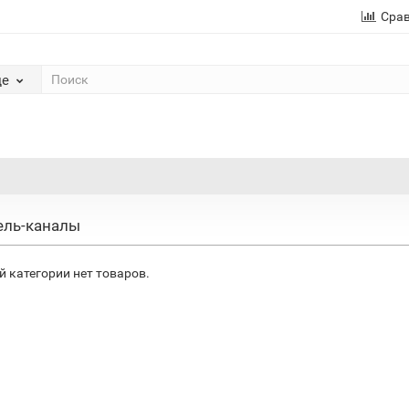
Сра
де
ель-каналы
й категории нет товаров.