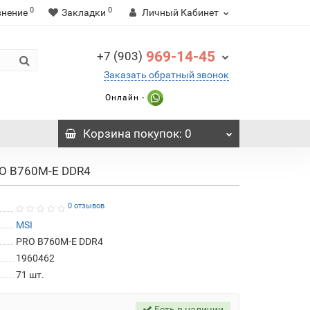
0
0
внение
Закладки
Личный Кабинет
969-14-45
+7 (903)
Заказать обратный звонок
Онлайн -
Корзина
покупок
: 0
RO B760M-E DDR4
0 отзывов
MSI
PRO B760M-E DDR4
1960462
71
шт.
Есть в наличии