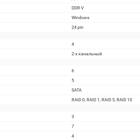
DDR V
Windows
24 pin
4
2-х канальный
6
5
SATA
RAID 0, RAID 1, RAID 5, RAID 10
3
7
4