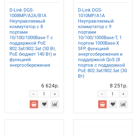
D-Link DGS-
D-Link DGS-
1008MP/A2A/B1A
1010MP/A1A
Неуправляемый
Неуправляемый
коммутатор с 8
коммутатор с 9
портами
портами
10/100/1000Base-T с
10/100/1000Base-T, 1
поддержкой PoE
портом 1000Base-X
802.3af/802.3at (30 Вт,
SFP, функцией
PoE бюджет 140 Вт) и
энергосбережения и
функцией
поддержкой QoS (8
энергосбережения
портов с поддержкой
PoE 802.3af/802.3at (30
Вт)
6 624р.
8 251р.
-
-
+
+