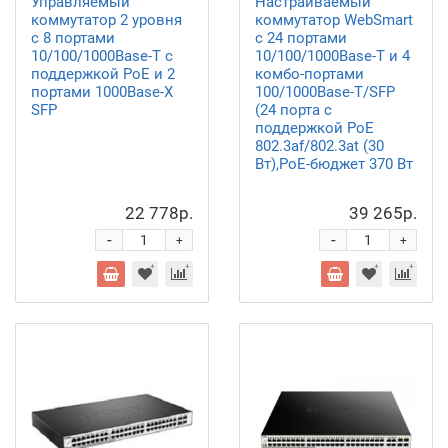
Управляемый
Настраиваемый
коммутатор 2 уровня
коммутатор WebSmart
с 8 портами
с 24 портами
10/100/1000Base-T с
10/100/1000Base-T и 4
поддержкой PoE и 2
комбо-портами
портами 1000Base-X
100/1000Base-T/SFP
SFP
(24 порта с
поддержкой PoE
802.3af/802.3at (30
Вт),PoE-бюджет 370 Вт
22 778р.
39 265р.
-
-
+
+