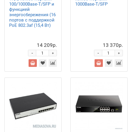
100/1000Base-T/SFP и
1000Base-T/SFP
функцией
энергосбережения (16
портов с поддержкой
PoE 802.3af (15,4 Вт)
14 209р.
13 370р.
-
-
+
+