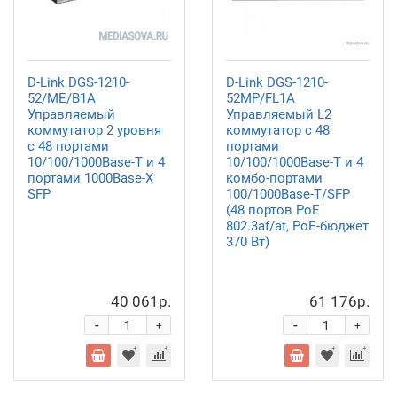
D-Link DGS-1210-
D-Link DGS-1210-
52/ME/B1A
52MP/FL1A
Управляемый
Управляемый L2
коммутатор 2 уровня
коммутатор с 48
с 48 портами
портами
10/100/1000Base-T и 4
10/100/1000Base-T и 4
портами 1000Base-X
комбо-портами
SFP
100/1000Base-T/SFP
(48 портов PoE
802.3af/at, PoE-бюджет
370 Вт)
40 061р.
61 176р.
-
-
+
+