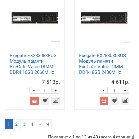
Exegate EX283083RUS
Exegate EX283085RUS
Модуль памяти
Модуль памяти
ExeGate Value DIMM
ExeGate Value DIMM
DDR4 16GB
2666MHz
DDR4 8GB
2400MHz
7 513р.
4 611р.
-
-
+
+
1
2
3
4
>
>|
Показано с 1 по 12 из 40 (всего 4 страниц)