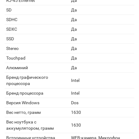
RJ-45 Ethernet
Да
SD
Да
SDHC
Да
SDXC
Да
SSD
Да
Stereo
Да
Touchpad
Да
Алюминий
Да
Бренд графического
Intel
процессора
Бренд процессора
Intel
Версия Windows
Dos
Вес нетто, грамм
1630
Вес ноутбука с
1630
аккумулятором, грамм
Встроенные устройства
WEB-камера, Микрофон