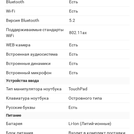
Bluetooth
Есть
Wi-Fi
Есть
Версия Bluetooth
5.2
Поддерживаемые стандарты
802.11ax
WiFi
WEB-камера
Есть
Встроенная аудиосистема
Есть
Встроенные динамики
Есть
Встроенный микрофон
Есть
Устройства ввода
Тип манипулятора ноутбука
TouchPad
Клавиатура ноутбука
Островного типа
Русские буквы
Есть
Питание
Батарея
Li-Ion (Литий-ионные)
Блок питания
Входит в комплект поставки