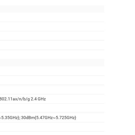
 802.11ax/n/b/g 2.4 GHz
~5.35GHz}; 30dBm{5.47GHz~5.725GHz}