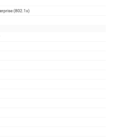
prise (802.1x)
P