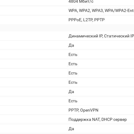
4804 Мбит/с
WPA, WPA2, WPA3, WPA/WPA2-Enter
PPPoE, L2TP, PPTP
Динамический IP, Статический I
Да
Есть
Есть
Есть
Есть
Да
Есть
PPTP, OpenVPN
Поддержка NAT, DHCP сервер
Да