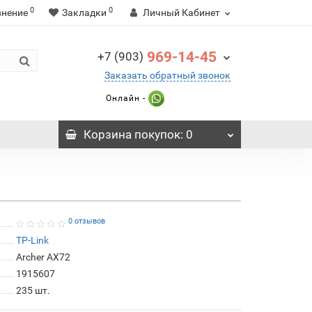
0
0
внение
Закладки
Личный Кабинет
969-14-45
+7 (903)
Заказать обратный звонок
Онлайн -
Корзина
покупок
: 0
0 отзывов
TP-Link
Archer AX72
1915607
235
шт.