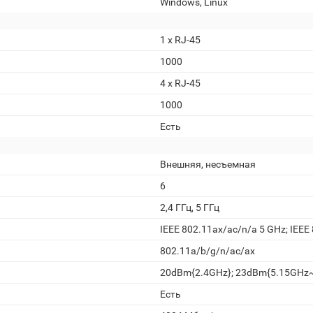
Windows, Linux
1 х RJ-45
1000
4 x RJ-45
1000
Есть
Внешняя, несъемная
6
2,4 ГГц, 5 ГГц
IEEE 802.11ax/ac/n/a 5 GHz; IEEE
802.11a/b/g/n/ac/ax
20dBm{2.4GHz}; 23dBm{5.15GHz
Есть