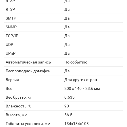
RTSP
Да
RTSP.
Да
SMTP
Да
SNMP
Да
TCP/IP
Да
UDP
Да
UPnP
Да
Автоматическая запись
По событию
Беспроводной домофон
Да
Версия
Для других стран
Вес
200 х 140 х 23.6 мм
Вес брутто, кг
0.635
Влажность, %
90
Высота, мм
56.5
Габариты упаковки, мм
134x134x108