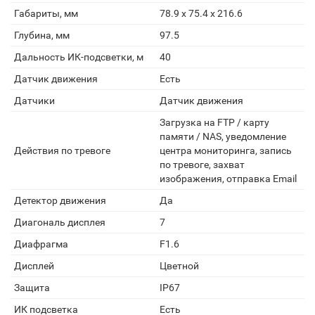
Габариты, мм
78.9 x 75.4 x 216.6
Глубина, мм
97.5
Дальность ИК-подсветки, м
40
Датчик движения
Есть
Датчики
Датчик движения
Загрузка на FTP / карту
памяти / NAS, уведомление
Действия по тревоге
центра мониторинга, запись
по тревоге, захват
изображения, отправка Email
Детектор движения
Да
Диагональ дисплея
7
Диафрагма
F1.6
Дисплей
Цветной
Защита
IP67
ИК подсветка
Есть