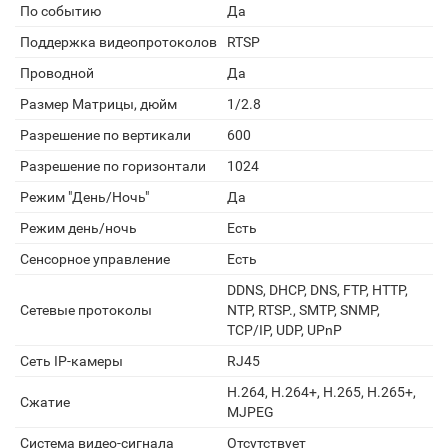
По событию
Да
Поддержка видеопротоколов
RTSP
Проводной
Да
Размер Матрицы, дюйм
1/2.8
Разрешение по вертикали
600
Разрешение по горизонтали
1024
Режим "День/Ночь"
Да
Режим день/ночь
Есть
Сенсорное управление
Есть
DDNS, DHCP, DNS, FTP, HTTP,
Сетевые протоколы
NTP, RTSP., SMTP, SNMP,
TCP/IP, UDP, UPnP
Сеть IP-камеры
RJ45
H.264, H.264+, H.265, H.265+,
Сжатие
MJPEG
Система видео-сигнала
Отсутствует