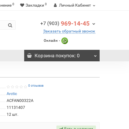
0
0
внение
Закладки
Личный Кабинет
969-14-45
+7 (903)
Заказать обратный звонок
Онлайн -
Корзина
покупок
: 0
0 отзывов
Arctic
ACFAN00322A
11131407
12
шт.
Есть в наличии