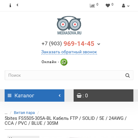
0
0
969-14-45
+7 (903)
Заказать обратный звонок
Онлайн -
Каталог
: 0
...
Витая пара
5bites FS5505-305A-BL Кабель FTP / SOLID / 5E / 24AWG /
CCA / PVC / BLUE / 305M