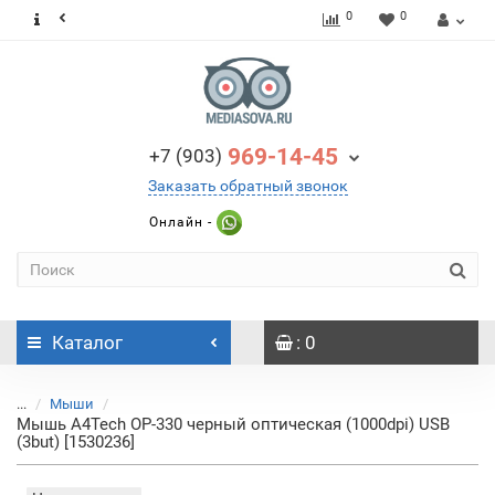
0
0
969-14-45
+7 (903)
Заказать обратный звонок
Онлайн -
Каталог
: 0
...
Мыши
Мышь A4Tech OP-330 черный оптическая (1000dpi) USB
(3but) [1530236]