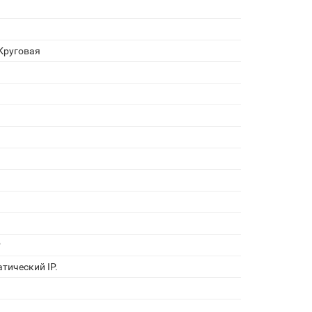
Круговая
P
атический IP.