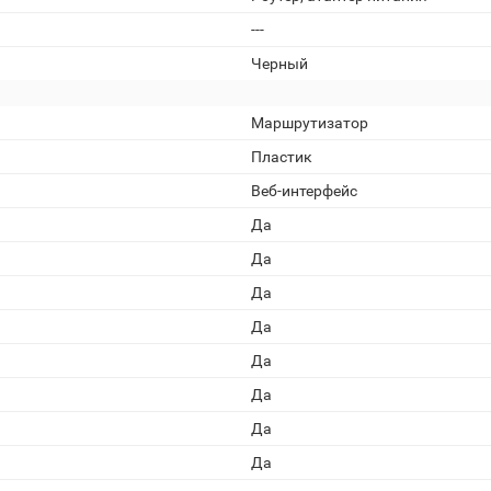
---
Черный
Маршрутизатор
Пластик
Веб-интерфейс
Да
Да
Да
Да
Да
Да
Да
Да