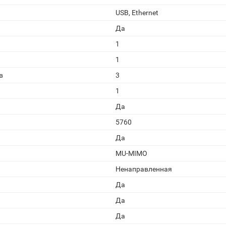
USB, Ethernet
Да
1
1
в
3
1
Да
5760
Да
MU-MIMO
Ненаправленная
Да
Да
Да