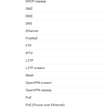
DHCP-сервер
DMZ
DMZ.
DNS
Ethernet
FireWall
FTP
IPTV
L2TP
L2TP клиент
Mesh
OpenVPN клиент
OpenVPN сервер
PoE
PoE (Power over Ethernet)