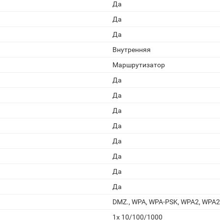
Да
Да
Да
Внутренняя
Маршрутизатор
Да
Да
Да
Да
Да
Да
Да
Да
DMZ., WPA, WPA-PSK, WPA2, WPA2
1x 10/100/1000