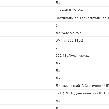
Да
FireWall, IPTV, Mesh
Вертикальная, Горизонтальная, 
6
До 2402 Мбит/с
Wi-Fi 7 (802.11be)
7
802.11a/b/g/n/ac/ax
Да
Да
Да
Динамический IP, Статический I
L2TP, PPTP, Динамический IP., Ст
Да
Да