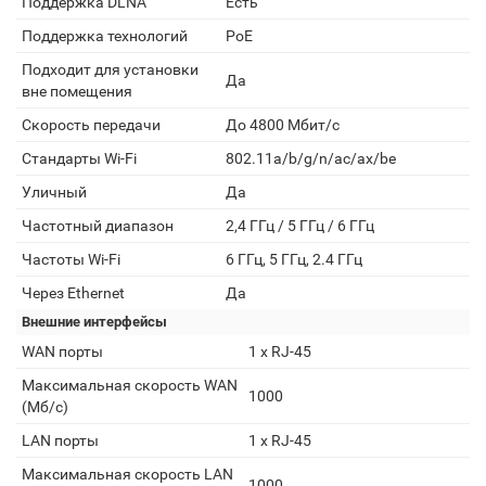
Поддержка DLNA
Есть
Поддержка технологий
PoE
Подходит для установки
Да
вне помещения
Скорость передачи
До 4800 Мбит/с
Стандарты Wi-Fi
802.11a/b/g/n/ac/ax/be
Уличный
Да
Частотный диапазон
2,4 ГГц / 5 ГГц / 6 ГГц
Частоты Wi-Fi
6 ГГц, 5 ГГц, 2.4 ГГц
Через Ethernet
Да
Внешние интерфейсы
WAN порты
1 х RJ-45
Максимальная скорость WAN
1000
(Мб/с)
LAN порты
1 х RJ-45
Максимальная скорость LAN
1000