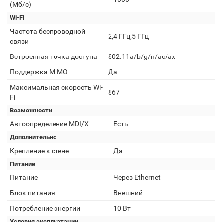
(Мб/с)
Wi-Fi
Частота беспроводной
2,4 ГГц,5 ГГц
связи
Встроенная точка доступа
802.11a/b/g/n/ac/ax
Поддержка MIMO
Да
Максимальная скорость Wi-
867
Fi
Возможности
Автоопределение MDI/X
Есть
Дополнительно
Крепление к стене
Да
Питание
Питание
Через Ethernet
Блок питания
Внешний
Потребление энергии
10 Вт
Условия эксплуатации