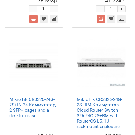
25 598р.
41 724р.
-
-
+
+
MikroTik CRS326-24G-
MikroTik CRS326-24G-
2S+IN 24 Коммутатор,
2S+RM Коммутатор
2 SFP+ cages and a
Cloud Router Switch
desktop case
326-24G-2S+RM with
RouterOS L5, 1U
rackmount enclosure