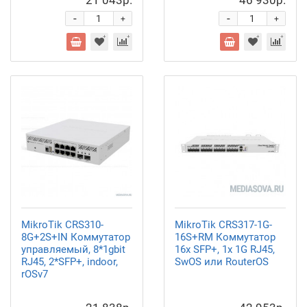
21 043р.
46 930р.
-
-
+
+
MikroTik CRS310-
MikroTik CRS317-1G-
8G+2S+IN Коммутатор
16S+RM Коммутатор
управляемый, 8*1gbit
16х SFP+, 1х 1G RJ45,
RJ45, 2*SFP+, indoor,
SwOS или RouterOS
rOSv7