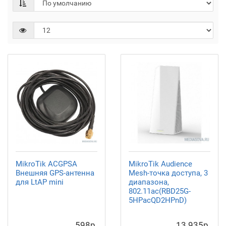
MikroTik ACGPSA
MikroTik Audience
Внешняя GPS-антенна
Mesh-точка доступа, 3
для LtAP mini
диапазона,
802.11ac(RBD25G-
5HPacQD2HPnD)
598р.
13 935р.