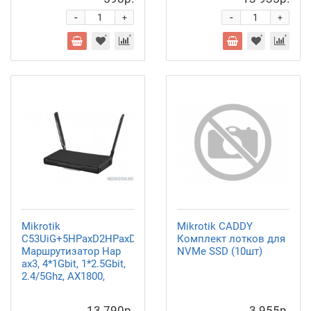
-
-
+
+
Mikrotik
Mikrotik CADDY
C53UiG+5HPaxD2HPaxD
Комплект лотков для
Маршрутизатор Hap
NVMe SSD (10шт)
ax3, 4*1Gbit, 1*2.5Gbit,
2.4/5Ghz, AX1800,
13 790р.
3 955р.