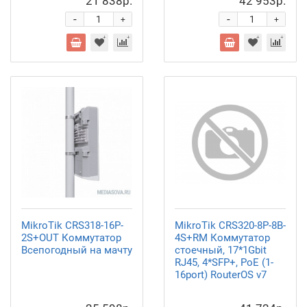
21 838р.
42 953р.
-
-
+
+
MikroTik CRS318-16P-
MikroTik CRS320-8P-8B-
2S+OUT Коммутатор
4S+RM Коммутатор
Всепогодный на мачту
стоечный, 17*1Gbit
RJ45, 4*SFP+, PoE (1-
16port) RouterOS v7