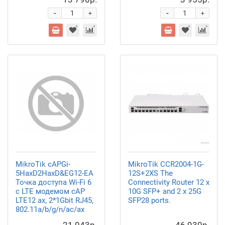
-
-
+
+
MikroTik cAPGi-
MikroTik CCR2004-1G-
5HaxD2HaxD&EG12-EA
12S+2XS The
Точка доступа Wi-Fi 6
Connectivity Router 12 x
с LTE модемом cAP
10G SFP+ and 2 x 25G
LTE12 ax, 2*1Gbit RJ45,
SFP28 ports.
802.11a/b/g/n/ac/ax