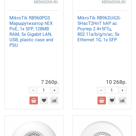
MikroTik RB960PGS
MikroTik RB962UiGS-
Маршрутизатор hEX
5HacT2HnT hAP ac
PoE, 1х SFP, 128MB
Роутер 2.4+5ГГц,
RAM, 5x Gigabit LAN,
802.11a/b/g/n/ac, 5x
USB, plastic case and
Ethernet 1G, 1x SFP
PSU
7 260р.
10 268р.
-
-
+
+