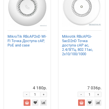
MikroTik RBcAP2nD WI-
Mikrotik RBcAPGi-
FI Точка Доступа cAP,
5acD2nD Точка
PoE and case
доступа cAP ac,
2.4/5ГГц, 802.11ac,
2х10/100/1000
4 180р.
7 036р.
-
-
+
+