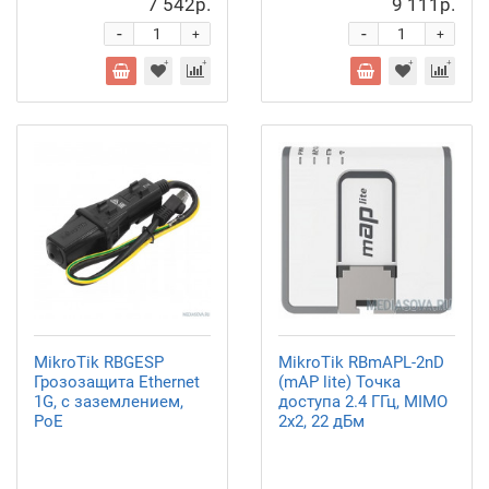
7 542р.
9 111р.
-
-
+
+
MikroTik RBGESP
MikroTik RBmAPL-2nD
Грозозащита Ethernet
(mAP lite) Точка
1G, с заземлением,
доступа 2.4 ГГц, MIMO
PoE
2x2, 22 дБм