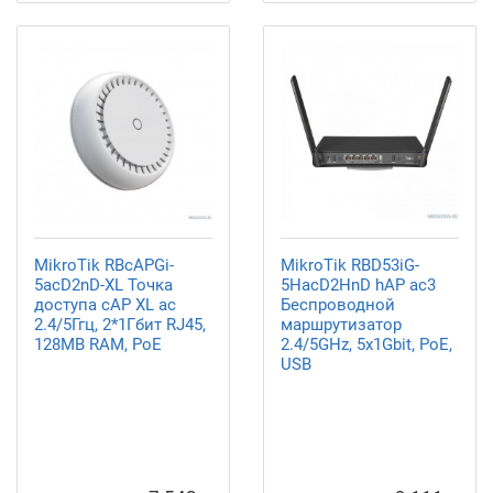
MikroTik RBcAPGi-
MikroTik RBD53iG-
5acD2nD-XL Точка
5HacD2HnD hAP ac3
доступа cAP XL ac
Беспроводной
2.4/5Ггц, 2*1Гбит RJ45,
маршрутизатор
128MB RAM, PoE
2.4/5GHz, 5x1Gbit, PoE,
USB