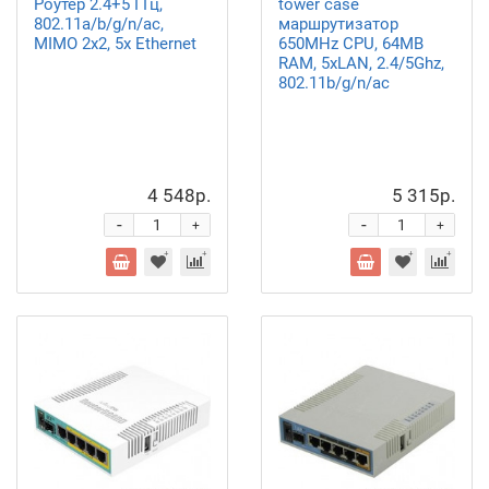
Роутер 2.4+5 ГГц,
tower case
802.11a/b/g/n/ac,
маршрутизатор
MIMO 2x2, 5x Ethernet
650MHz CPU, 64MB
RAM, 5xLAN, 2.4/5Ghz,
802.11b/g/n/ac
4 548р.
5 315р.
-
-
+
+