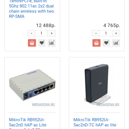
1xminiPCI-e, built-in
5Ghz 802.11ac 2x2 dual
chain wireless with two
RP-SMA
12 488р.
4 765р.
-
-
+
+
MikroTik RB952Ui-
MikroTik RB952Ui-
5ac2nD hAP ac Lite
5ac2nD-TC hAP ac lite