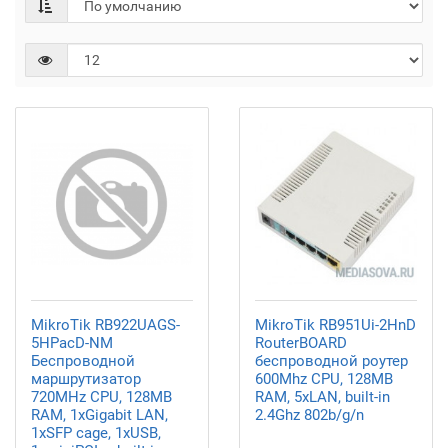
MikroTik RB922UAGS-
MikroTik RB951Ui-2HnD
5HPacD-NM
RouterBOARD
Беспроводной
беспроводной роутер
маршрутизатор
600Mhz CPU, 128MB
720MHz CPU, 128MB
RAM, 5xLAN, built-in
RAM, 1xGigabit LAN,
2.4Ghz 802b/g/n
1xSFP cage, 1xUSB,