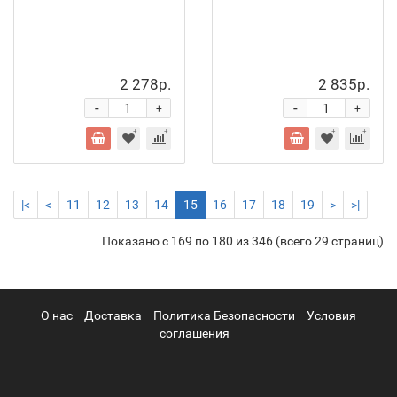
2 278р.
2 835р.
-
-
+
+
|<
<
11
12
13
14
15
16
17
18
19
>
>|
Показано с 169 по 180 из 346 (всего 29 страниц)
О нас
Доставка
Политика Безопасности
Условия
соглашения