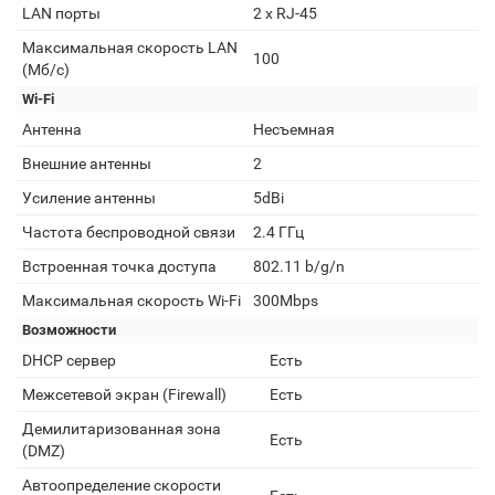
LAN порты
2 х RJ-45
Максимальная скорость LAN
100
(Мб/с)
Wi-Fi
Антенна
Несъемная
Внешние антенны
2
Усиление антенны
5dBi
Частота беспроводной связи
2.4 ГГц
Встроенная точка доступа
802.11 b/g/n
Максимальная скорость Wi-Fi
300Mbps
Возможности
DHCP сервер
Есть
Межсетевой экран (Firewall)
Есть
Демилитаризованная зона
Есть
(DMZ)
Автоопределение скорости