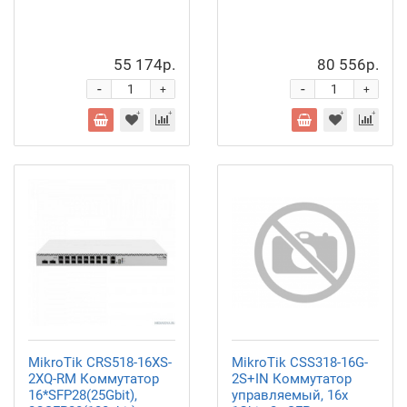
55 174р.
80 556р.
-
-
+
+
MikroTik CRS518-16XS-
MikroTik CSS318-16G-
2XQ-RM Коммутатор
2S+IN Коммутатор
16*SFP28(25Gbit),
управляемый, 16x