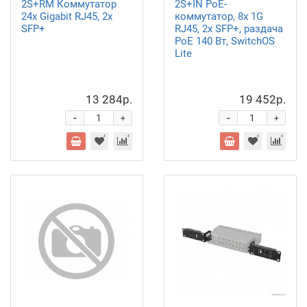
2S+RM Коммутатор
2S+IN PoE-
24х Gigabit RJ45, 2х
коммутатор, 8х 1G
SFP+
RJ45, 2х SFP+, раздача
PoE 140 Вт, SwitchOS
Lite
13 284р.
19 452р.
-
-
+
+