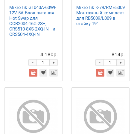
MikroTik G1040A-60WF
MikroTik K-79/RME5009
12V 5А Блок питания
Монтажный комплект
Hot Swap для
для RB5009/L009 в
CCR2004-16G-2S+,
стойку 19"
CRS510-8XS-2XQ-IN+ и
CRS504-4XQ-IN
4 180р.
814р.
-
-
+
+