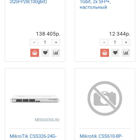
2QSFP28(100gbit)
1Gbit, 2x SFP+,
настольный
138 405р.
12 344р.
-
-
+
+
MikroTik CSS326-24G-
Mikrotik CSS610-8P-