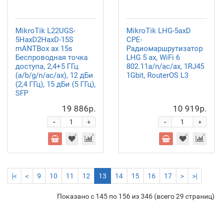
MikroTik L22UGS-
MikroTik LHG-5axD
5HaxD2HaxD-15S
CPE-
mANTBox ax 15s
Радиомаршрутизатор
Беспроводная точка
LHG 5 ax, WiFi 6
доступа, 2,4+5 ГГц
802.11a/n/ac/ax, 1RJ45
(a/b/g/n/ac/ax), 12 дБи
1Gbit, RouterOS L3
(2,4 ГГц), 15 дБи (5 ГГц),
SFP
19 886р.
10 919р.
-
-
+
+
|<
<
9
10
11
12
13
14
15
16
17
>
>|
Показано с 145 по 156 из 346 (всего 29 страниц)