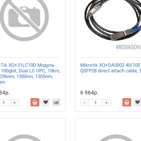
oTik XQ+31LC10D Модуль
Mikrotik XQ+DA0003 40/100
100gbit, Dual LC UPC, 10km,
QSFP28 direct attach cable,
1296nm, 1300nm, 1305nm,
nm
84р.
6 964р.
-
+
+