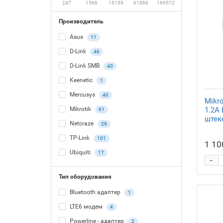
247
1566
15159
61886
169572
Производитель
Asus
11
D-Link
46
D-Link SMB
40
Keenetic
1
Mercusys
40
Mikr
1.2A
Mikrotik
61
штек
Netcraze
29
TP-Link
101
1 10
Ubiquiti
17
-
Тип оборудования
Bluetooth адаптер
1
LTE6 модем
4
Powerline - адаптер
2