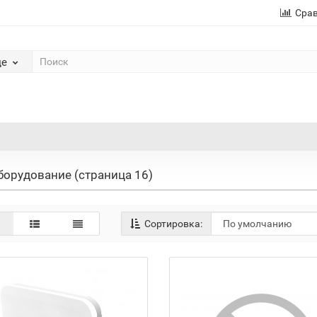
Сра
де
борудование (страница 16)
Сортировка: