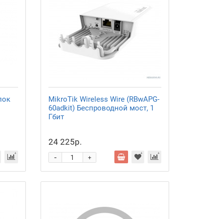
лок
MikroTik Wireless Wire (RBwAPG-
60adkit) Беспроводной мост, 1
Гбит
24 225р.
-
+