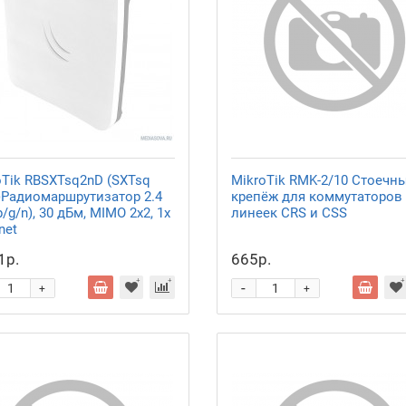
oTik RBSXTsq2nD (SXTsq
MikroTik RMK-2/10 Стоечн
2)Радиомаршрутизатор 2.4
крепёж для коммутаторов
b/g/n), 30 дБм, MIMO 2x2, 1x
линеек CRS и CSS
net
1р.
665р.
-
+
+