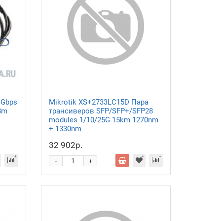
 Gbps
Mikrotik XS+2733LC15D Пара
 3m
трансиверов SFP/SFP+/SFP28
modules 1/10/25G 15km 1270nm
+ 1330nm
32 902р.
-
+