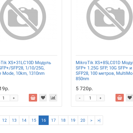
oTik XS+31LC10D Модуль
MikroTik XS+85LC01D Моду
FP+/SFP28, 1/10/25G,
SFP+ 1.25G SFP, 10G SFP+ и
e Mode, 10km, 1310nm
SFP28, 100 метров, MultiM
850nm
19р.
5 720р.
-
+
+
12
13
14
15
16
17
18
19
20
>
>|