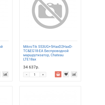
ый
MikroTik S53UG+5HaxD2HaxD-
TC&EG18-EA Беспроводной
маршрутизатор, Chateau
LTE18ax
34 637р.
-
+