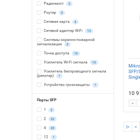
Радиомост
2
Роутер
3
Сетевая карта
4
Сетевой адаптер WiFi
13
Системы охранно-пожарной
сигнализации
3
Точка доступа
16
Усилитель Wi-Fi сигнала
10
Mikr
SFP/S
Усилитель беспроводного сигнала
(репитер)
1
Singl
Устройство грозозащиты
1
10 9
Порты SFP
-
1
2
2
32
|<
<
4
30
12
1