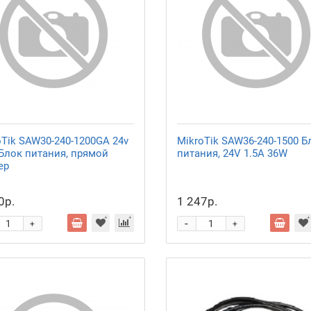
oTik SAW30-240-1200GA 24v
MikroTik SAW36-240-1500 Б
 Блок питания, прямой
питания, 24V 1.5A 36W
ер
0р.
1 247р.
-
+
+