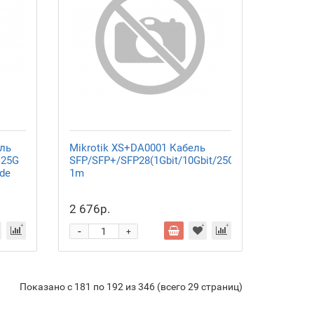
ль
Mikrotik XS+DA0001 Кабель
 25G
SFP/SFP+/SFP28(1Gbit/10Gbit/25Gbit),
ode
1m
2 676р.
-
+
Показано с 181 по 192 из 346 (всего 29 страниц)