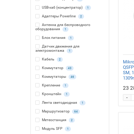
USB-хаб (концентратор)
1
Адаптеры Powerline
2
Антенна для беспроводного
оборудования
1
Блок питания
1
Датчик движения для
электромонтажа
1
Кабель
2
Mikr
QSFP 
Коммутатор
43
SM, 
Коммутаторы
46
1309
Крепление
1
23 2
Кронштейн
1
-
Лента светодиодная
1
Маршрутизатор
64
Метеостанция
2
Модуль SFP
1