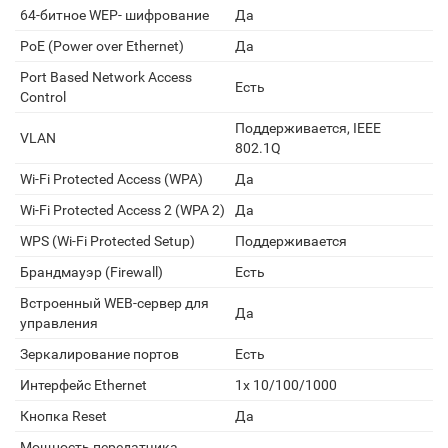
64-битное WEP- шифрование
Да
PoE (Power over Ethernet)
Да
Port Based Network Access
Есть
Control
Поддерживается, IEEE
VLAN
802.1Q
Wi-Fi Protected Access (WPA)
Да
Wi-Fi Protected Access 2 (WPA 2)
Да
WPS (Wi-Fi Protected Setup)
Поддерживается
Брандмауэр (Firewall)
Есть
Встроенный WEB-сервер для
Да
управления
Зеркалирование портов
Есть
Интерфейс Ethernet
1x 10/100/1000
Кнопка Reset
Да
Мощность передатчика