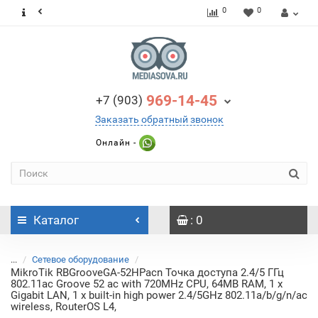
0
0
969-14-45
+7 (903)
Заказать обратный звонок
Онлайн -
Каталог
: 0
...
Сетевое оборудование
MikroTik RBGrooveGA-52HPacn Точка доступа 2.4/5 ГГц
802.11ac Groove 52 ac with 720MHz CPU, 64MB RAM, 1 x
Gigabit LAN, 1 x built-in high power 2.4/5GHz 802.11a/b/g/n/ac
wireless, RouterOS L4,