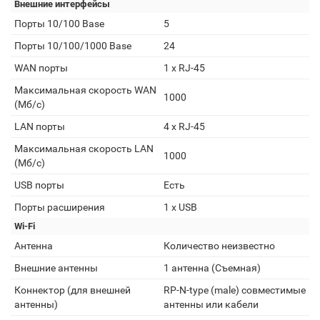
Внешние интерфейсы
Порты 10/100 Base
5
Порты 10/100/1000 Base
24
WAN порты
1 х RJ-45
Максимальная скорость WAN
1000
(Мб/с)
LAN порты
4 x RJ-45
Максимальная скорость LAN
1000
(Мб/с)
USB порты
Есть
Порты расширения
1 x USB
Wi-Fi
Антенна
Количество неизвестно
Внешние антенны
1 антенна (Съемная)
Коннектор (для внешней
RP-N-type (male) совместимые
антенны)
антенны или кабели