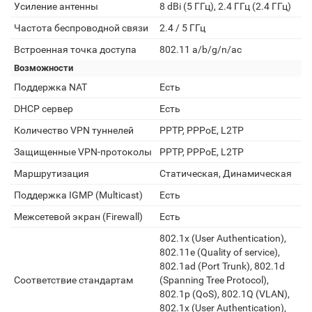
Усиление антенны
8 dBi (5 ГГц), 2.4 ГГц (2.4 ГГц)
Частота беспроводной связи
2.4 / 5 ГГц
Встроенная точка доступа
802.11 a/b/g/n/ас
Возможности
Поддержка NAT
Есть
DHCP сервер
Есть
Количество VPN туннелей
PPTP, PPPoE, L2TP
Защищенные VPN-протоколы
PPTP, PPPoE, L2TP
Маршрутизация
Статическая, Динамическая
Поддержка IGMP (Multicast)
Есть
Межсетевой экран (Firewall)
Есть
802.1x (User Authentication),
802.11е (Quality of service),
802.1ad (Port Trunk), 802.1d
Соответствие стандартам
(Spanning Tree Protocol),
802.1p (QoS), 802.1Q (VLAN),
802.1x (User Authentication),