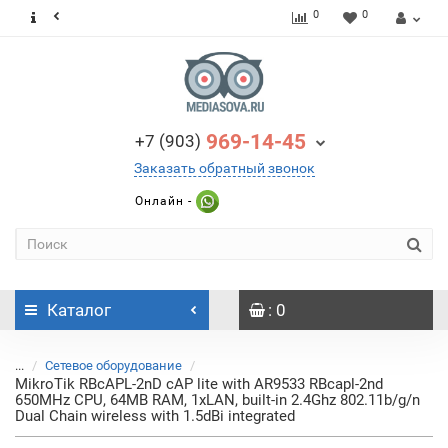
0
0
969-14-45
+7 (903)
Заказать обратный звонок
Онлайн -
Каталог
: 0
...
Сетевое оборудование
MikroTik RBcAPL-2nD cAP lite with AR9533 RBcapl-2nd
650MHz CPU, 64MB RAM, 1xLAN, built-in 2.4Ghz 802.11b/g/n
Dual Chain wireless with 1.5dBi integrated