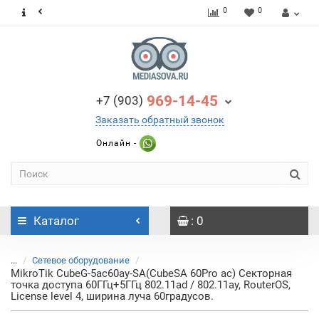
0
0
969-14-45
+7 (903)
Заказать обратный звонок
Онлайн -
Каталог
: 0
...
Сетевое оборудование
MikroTik CubeG-5ac60ay-SA(CubeSA 60Pro ac) Секторная
точка доступа 60ГГц+5ГГц 802.11ad / 802.11ay, RouterOS,
License level 4, ширина луча 60градусов.