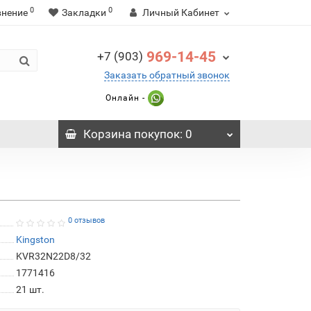
0
0
внение
Закладки
Личный Кабинет
969-14-45
+7 (903)
Заказать обратный звонок
Онлайн -
Корзина
покупок
: 0
0 отзывов
Kingston
KVR32N22D8/32
1771416
21
шт.