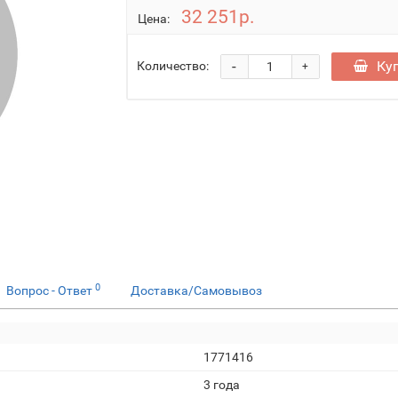
32 251р.
Цена:
-
Ку
Количество:
+
0
Вопрос - Ответ
Доставка/Самовывоз
1771416
3 года