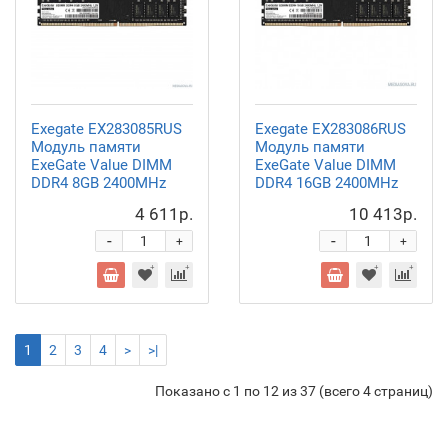
Exegate EX283085RUS
Exegate EX283086RUS
Модуль памяти
Модуль памяти
ExeGate Value DIMM
ExeGate Value DIMM
DDR4 8GB
2400MHz
DDR4 16GB
2400MHz
4 611р.
10 413р.
-
-
+
+
1
2
3
4
>
>|
Показано с 1 по 12 из 37 (всего 4 страниц)