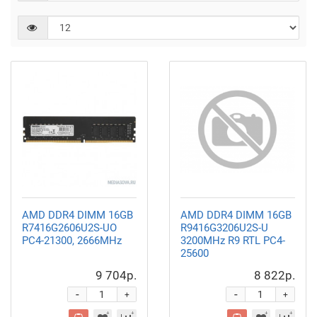
AMD DDR4 DIMM 16GB
AMD DDR4 DIMM 16GB
R7416G2606U2S-UO
R9416G3206U2S-U
PC4-21300, 2666MHz
3200MHz R9 RTL PC4-
25600
9 704р.
8 822р.
-
-
+
+