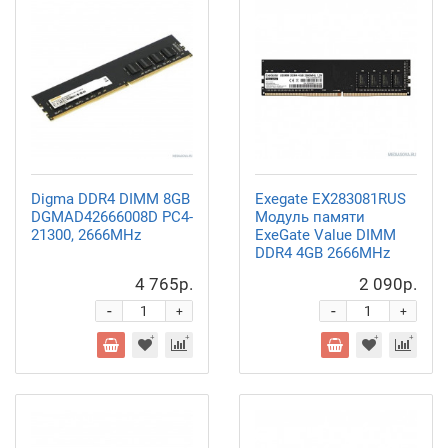
Digma DDR4 DIMM 8GB
Exegate EX283081RUS
DGMAD42666008D PC4-
Модуль памяти
21300, 2666MHz
ExeGate Value DIMM
DDR4 4GB
2666MHz
4 765р.
2 090р.
-
-
+
+