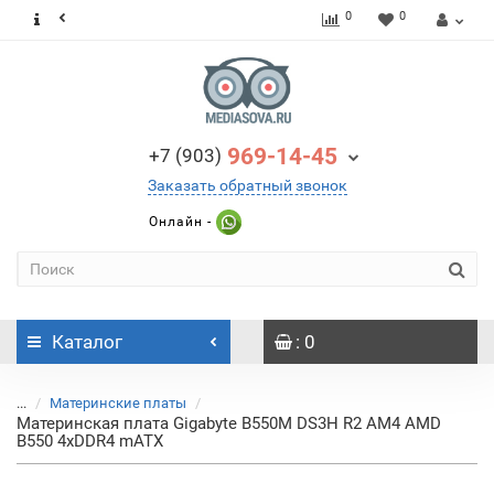
0
0
969-14-45
+7 (903)
Заказать обратный звонок
Онлайн -
Каталог
: 0
...
Материнские платы
Материнская плата Gigabyte B550M DS3H R2 AM4 AMD
B550 4xDDR4 mATX