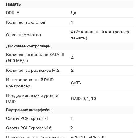
Память
DDR IV
Да
Количество слотов
4
4 (2х канальный контроллер
Описание слотов
памяти)
Дисковые контроллеры
Количество каналов SATA-III
4
(600 MB/s)
Количество разъемов M.2
2
Интегрированный RAID
SATA
контроллер
Поддерживаемые уровни
RAID: 0, 1, 10
RAID
Внутренние интерфейсы
Слоты PCI-Express x1
1
Слоты PCI-Express x16
2
Примечание к работе слотов
PCIe 4.0, PCIe 3.0