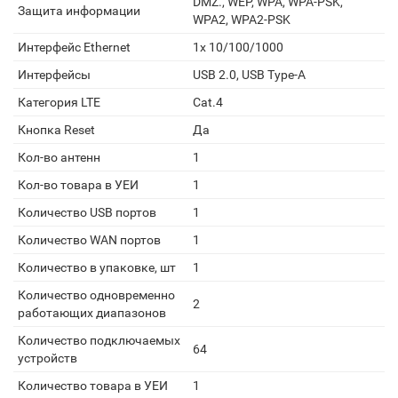
DMZ., WEP, WPA, WPA-PSK,
Защита информации
WPA2, WPA2-PSK
Интерфейс Ethernet
1x 10/100/1000
Интерфейсы
USB 2.0, USB Type-A
Категория LTE
Cat.4
Кнопка Reset
Да
Кол-во антенн
1
Кол-во товара в УЕИ
1
Количество USB портов
1
Количество WAN портов
1
Количество в упаковке, шт
1
Количество одновременно
2
работающих диапазонов
Количество подключаемых
64
устройств
Количество товара в УЕИ
1