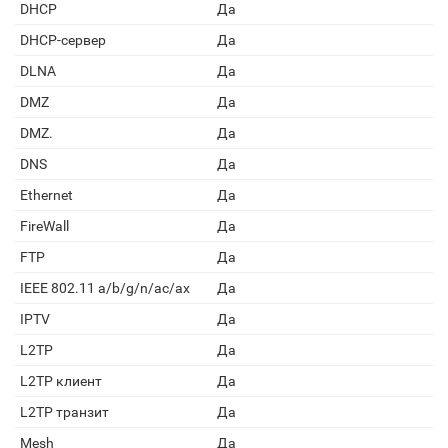
DHCP
Да
DHCP-сервер
Да
DLNA
Да
DMZ
Да
DMZ.
Да
DNS
Да
Ethernet
Да
FireWall
Да
FTP
Да
IEEE 802.11 a/b/g/n/ac/ax
Да
IPTV
Да
L2TP
Да
L2TP клиент
Да
L2TP транзит
Да
Mesh
Да