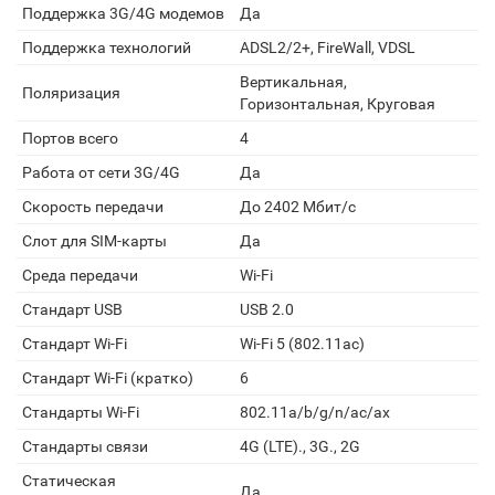
Поддержка 3G/4G модемов
Да
Поддержка технологий
ADSL2/2+, FireWall, VDSL
Вертикальная,
Поляризация
Горизонтальная, Круговая
Портов всего
4
Работа от сети 3G/4G
Да
Скорость передачи
До 2402 Мбит/с
Слот для SIM-карты
Да
Среда передачи
Wi-Fi
Стандарт USB
USB 2.0
Стандарт Wi-Fi
Wi-Fi 5 (802.11ac)
Стандарт Wi-Fi (кратко)
6
Стандарты Wi-Fi
802.11a/b/g/n/ac/ax
Стандарты связи
4G (LTE)., 3G., 2G
Статическая
Да