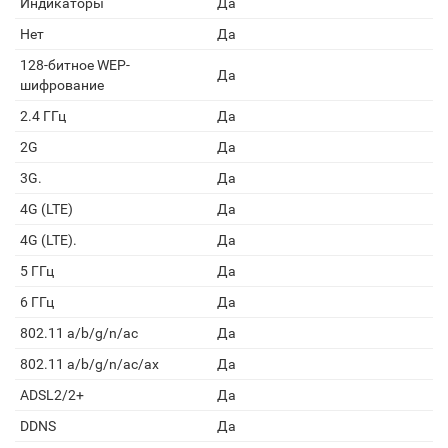
Индикаторы
Да
Нет
Да
128-битное WEP-
Да
шифрование
2.4 ГГц
Да
2G
Да
3G.
Да
4G (LTE)
Да
4G (LTE).
Да
5 ГГц
Да
6 ГГц
Да
802.11 a/b/g/n/ac
Да
802.11 a/b/g/n/ac/ax
Да
ADSL2/2+
Да
DDNS
Да