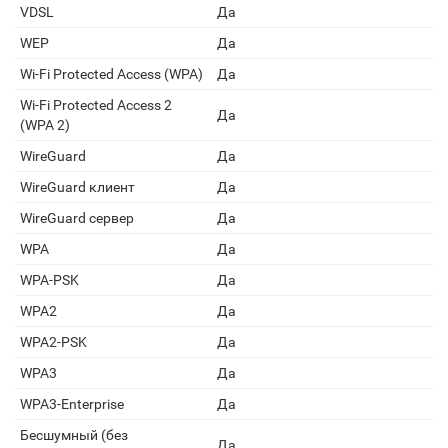
VDSL
Да
WEP
Да
Wi-Fi Protected Access (WPA)
Да
Wi-Fi Protected Access 2
Да
(WPA 2)
WireGuard
Да
WireGuard клиент
Да
WireGuard сервер
Да
WPA
Да
WPA-PSK
Да
WPA2
Да
WPA2-PSK
Да
WPA3
Да
WPA3-Enterprise
Да
Бесшумный (без
Да