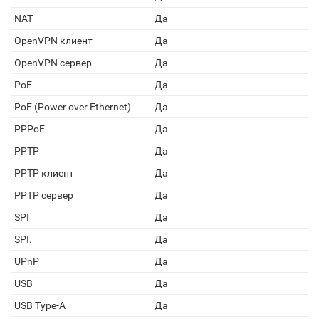
NAT
Да
OpenVPN клиент
Да
OpenVPN сервер
Да
PoE
Да
PoE (Power over Ethernet)
Да
PPPoE
Да
PPTP
Да
PPTP клиент
Да
PPTP сервер
Да
SPI
Да
SPI.
Да
UPnP
Да
USB
Да
USB Type-A
Да