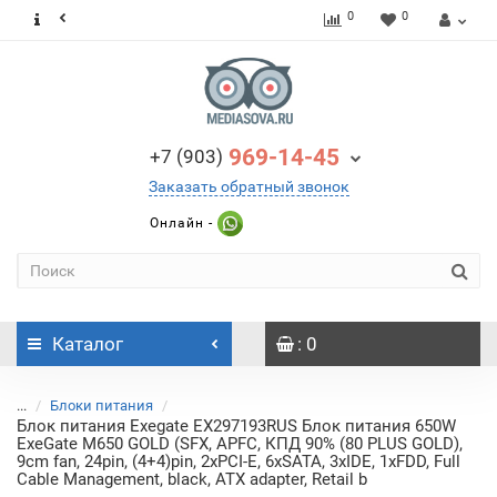
0
0
969-14-45
+7 (903)
Заказать обратный звонок
Онлайн -
Каталог
: 0
...
Блоки питания
Блок питания Exegate EX297193RUS Блок питания 650W
ExeGate M650 GOLD (SFX, APFC, КПД 90% (80 PLUS GOLD),
9cm fan, 24pin, (4+4)pin, 2xPCI-E, 6xSATA, 3xIDE, 1xFDD, Full
Cable Management, black, ATX adapter, Retail b