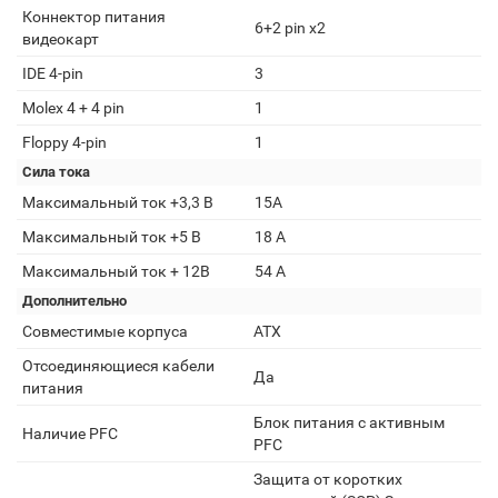
Коннектор питания
6+2 pin x2
видеокарт
IDE 4-pin
3
Molex 4 + 4 pin
1
Floppy 4-pin
1
Сила тока
Максимальный ток +3,3 В
15A
Максимальный ток +5 В
18 A
Максимальный ток + 12В
54 A
Дополнительно
Совместимые корпуса
ATX
Отсоединяющиеся кабели
Да
питания
Блок питания с активным
Наличие PFC
PFC
Защита от коротких