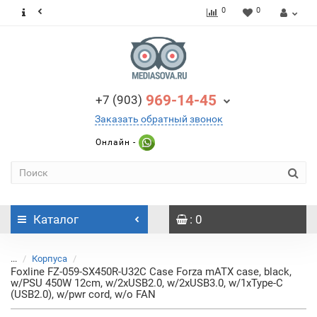
0
0
969-14-45
+7 (903)
Заказать обратный звонок
Онлайн -
Каталог
: 0
...
Корпуса
Foxline FZ-059-SX450R-U32C Case Forza mATX case, black,
w/PSU 450W 12cm, w/2xUSB2.0, w/2xUSB3.0, w/1xType-C
(USB2.0), w/pwr cord, w/o FAN