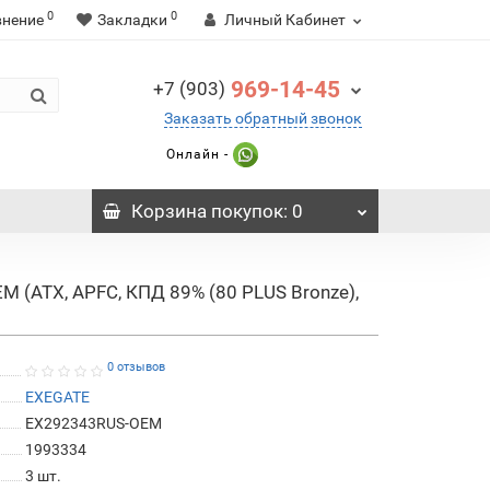
0
0
внение
Закладки
Личный Кабинет
969-14-45
+7 (903)
Заказать обратный звонок
Онлайн -
Корзина
покупок
: 0
 (ATX, APFC, КПД 89% (80 PLUS Bronze),
0 отзывов
EXEGATE
EX292343RUS-OEM
1993334
3
шт.