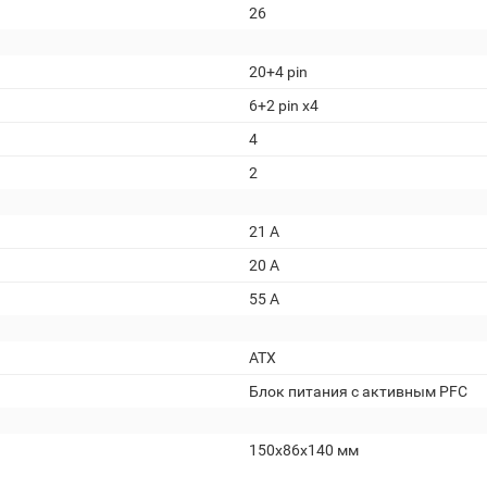
26
20+4 pin
6+2 pin x4
4
2
21 А
20 А
55 А
ATX
Блок питания с активным PFC
150x86x140 мм