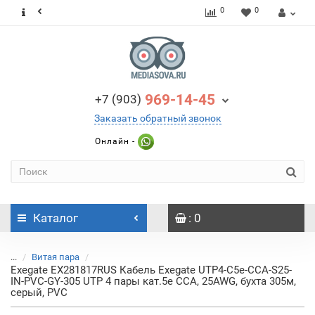
0
0
969-14-45
+7 (903)
Заказать обратный звонок
Онлайн -
Каталог
: 0
...
Витая пара
Exegate EX281817RUS Кабель Exegate UTP4-C5e-CCA-S25-
IN-PVC-GY-305 UTP 4 пары кат.5e CCA, 25AWG, бухта 305м,
серый, PVC