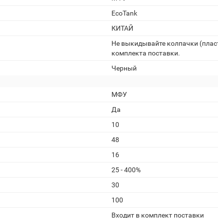
EcoTank
КИТАЙ
Не выкидывайте колпачки (плас
комплекта поставки.
Черный
МФУ
Да
10
48
16
25 - 400%
30
100
Входит в комплект поставки