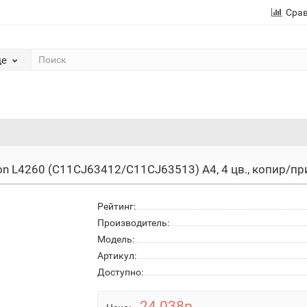
Сра
де
n L4260 (C11CJ63412/C11CJ63513) А4, 4 цв., копир/принт
Рейтинг:
Производитель:
Модель:
Артикул:
Доступно:
24 038р.