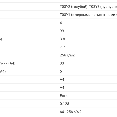
T03Y2 (голубой), T03Y3 (пурпур
T03Y1 (с черными пигментными 
4
99
4)
3.8
7.7
256 г/м2
мин (A4)
33
(A4)
5
A4
A4
Есть
0.128
64 - 256 г/м2