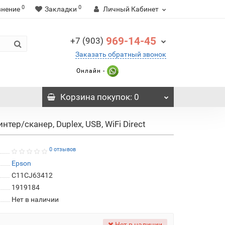
0
0
внение
Закладки
Личный Кабинет
969-14-45
+7 (903)
Заказать обратный звонок
Онлайн -
Корзина
покупок
: 0
ер/сканер, Duplex, USB, WiFi Direct
0 отзывов
Epson
C11CJ63412
1919184
Нет в наличии
Нет в наличии