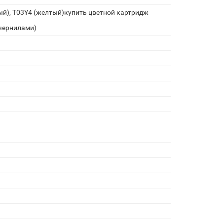
ный), T03Y4 (желтый)купить цветной картридж
чернилами)