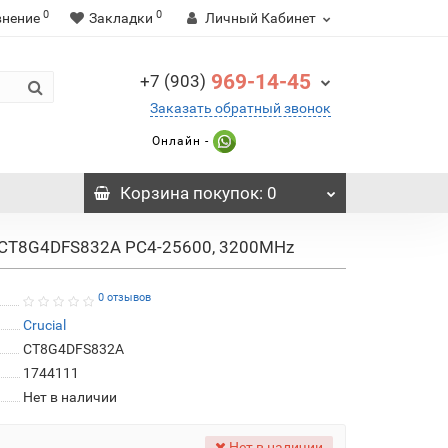
0
0
внение
Закладки
Личный Кабинет
969-14-45
+7 (903)
Заказать обратный звонок
Онлайн -
Корзина
покупок
: 0
B CT8G4DFS832A PC4-25600, 3200MHz
0 отзывов
Crucial
CT8G4DFS832A
1744111
Нет в наличии
Нет в наличии