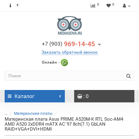
0
0
969-14-45
+7 (903)
Заказать обратный звонок
Онлайн -
Каталог
: 0
...
Материнские платы
Материнская плата Asus PRIME A520M-K RTL Soc-AM4
AMD A520 2xDDR4 mATX AC`97 8ch(7.1) GbLAN
RAID+VGA+DVI+HDMI