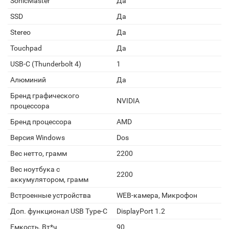
SonicMaster
Да
SSD
Да
Stereo
Да
Touchpad
Да
USB-C (Thunderbolt 4)
1
Алюминий
Да
Бренд графического
NVIDIA
процессора
Бренд процессора
AMD
Версия Windows
Dos
Вес нетто, грамм
2200
Вес ноутбука с
2200
аккумулятором, грамм
Встроенные устройства
WEB-камера, Микрофон
Доп. функционал USB Type-C
DisplayPort 1.2
Емкость, Вт*ч
90