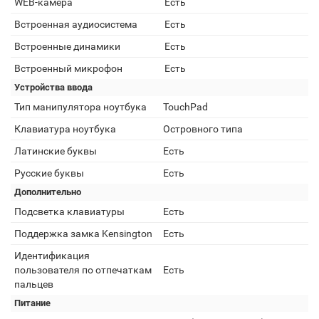
WEB-камера
Есть
Встроенная аудиосистема
Есть
Встроенные динамики
Есть
Встроенный микрофон
Есть
Устройства ввода
Тип манипулятора ноутбука
TouchPad
Клавиатура ноутбука
Островного типа
Латинские буквы
Есть
Русские буквы
Есть
Дополнительно
Подсветка клавиатуры
Есть
Поддержка замка Kensington
Есть
Идентификация
пользователя по отпечаткам
Есть
пальцев
Питание