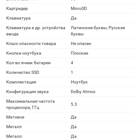
Картридер
MicroSD
Клавиатура
Да
Клавиатура и др. устройства
Латинские буквы, Русские
ввода
буквы
Класс опасности товара
Не опасен
Кнопки ноутбука
Плоские
Кол-во ячеек батареи
4
Количество SSD
1
Комплектация
Ноутбук
Конфигурация звука
Dolby Atmos
Максимальная частота
5.3
процессора, ГГц
Матовое
Да
Металл
Да
Металл.
Да