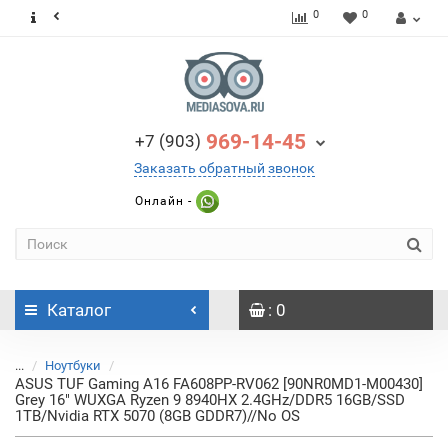
0
0
969-14-45
+7 (903)
Заказать обратный звонок
Онлайн -
Каталог
: 0
...
Ноутбуки
ASUS TUF Gaming A16 FA608PP-RV062 [90NR0MD1-M00430]
Grey 16" WUXGA Ryzen 9 8940HX 2.4GHz/DDR5 16GB/SSD
1TB/Nvidia RTX 5070 (8GB GDDR7)//No OS