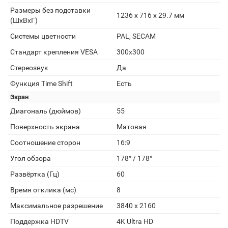
Размеры без подставки
1236 x 716 x 29.7 мм
(ШxВxГ)
Системы цветности
PAL, SECAM
Стандарт крепления VESA
300x300
Стереозвук
Да
Функция Time Shift
Есть
Экран
Диагональ (дюймов)
55
Поверхность экрана
Матовая
Соотношение сторон
16:9
Угол обзора
178° / 178°
Развёртка (Гц)
60
Время отклика (мс)
8
Максимальное разрешение
3840 x 2160
Поддержка HDTV
4K Ultra HD