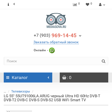
0
0
969-14-45
+7 (903)
Заказать обратный звонок
Онлайн -
Каталог
: 0
...
Телевизоры
LG 55" 55UT91006LA.ARUG черный Ultra HD 60Hz DVB-T
DVB-T2 DVB-C DVB-S DVB-S2 USB WiFi Smart TV