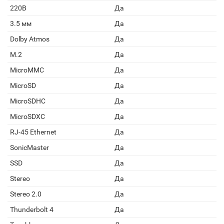
220В
Да
3.5 мм
Да
Dolby Atmos
Да
M.2
Да
MicroMMC
Да
MicroSD
Да
MicroSDHC
Да
MicroSDXC
Да
RJ-45 Ethernet
Да
SonicMaster
Да
SSD
Да
Stereo
Да
Stereo 2.0
Да
Thunderbolt 4
Да