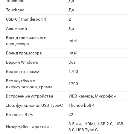
Touchbar
Да
Touchpad
Да
USB-C (Thunderbolt 4)
2
Алюминий
Да
Бренд графического
Intel
процессора
Бренд процессора
Intel
Версия Windows
Dos
Вес нетто, грамм
1700
Вес ноутбука с
1700
аккумулятором, грамм
Встроенные устройства
WEB-камера, Микрофон
Доп. функционал USB Type-C
Thunderbolt 4
Емкость, Вт*ч
42
3.5 мм, .HDMI, .USB 2.0, .USB
Интерфейсы и разъемы
3.0, USB Type-C