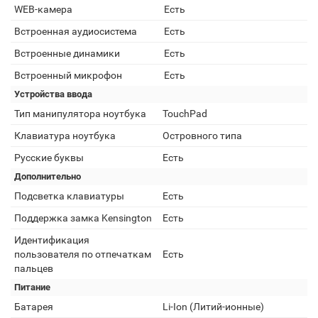
WEB-камера
Есть
Встроенная аудиосистема
Есть
Встроенные динамики
Есть
Встроенный микрофон
Есть
Устройства ввода
Тип манипулятора ноутбука
TouchPad
Клавиатура ноутбука
Островного типа
Русские буквы
Есть
Дополнительно
Подсветка клавиатуры
Есть
Поддержка замка Kensington
Есть
Идентификация
пользователя по отпечаткам
Есть
пальцев
Питание
Батарея
Li-Ion (Литий-ионные)