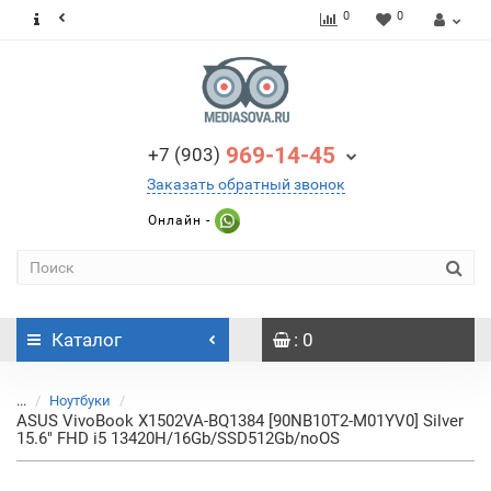
0
0
969-14-45
+7 (903)
Заказать обратный звонок
Онлайн -
Каталог
: 0
...
Ноутбуки
ASUS VivoBook X1502VA-BQ1384 [90NB10T2-M01YV0] Silver
15.6" FHD i5 13420H/16Gb/SSD512Gb/noOS