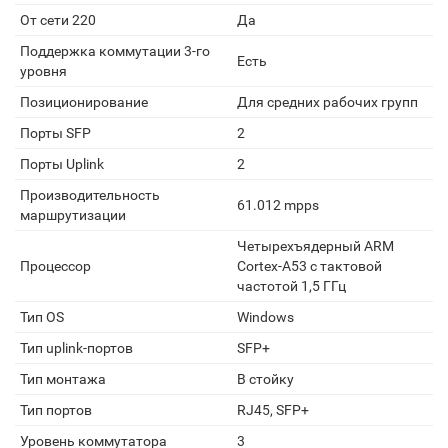
От сети 220
Да
Поддержка коммутации 3-го
Есть
уровня
Позиционирование
Для средних рабочих групп
Порты SFP
2
Порты Uplink
2
Производительность
61.012 mpps
маршрутизации
Четырехъядерный ARM
Процессор
Cortex-A53 с тактовой
частотой 1,5 ГГц
Тип OS
Windows
Тип uplink-портов
SFP+
Тип монтажа
В стойку
Тип портов
RJ45, SFP+
Уровень коммутатора
3