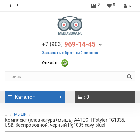
0
0
969-14-45
+7 (903)
Заказать обратный звонок
Онлайн -
Каталог
: 0
...
Мыши
Комплект (клавиатура+мышь) A4TECH Fstyler FG1035,
USB, беспроводной, черный [fg1035 navy blue]