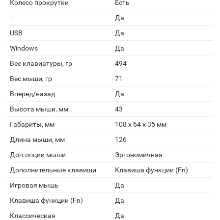
Колесо прокрутки
Есть
-
Да
USB
Да
Windows
Да
Вес клавиатуры, гр
494
Вес мыши, гр
71
Вперед/назад
Да
Высота мыши, мм
43
Габариты, мм
108 х 64 х 35 мм
Длина мыши, мм
126
Доп.опции мыши
Эргономичная
Дополнительные клавиши
Клавиша функции (Fn)
Игровая мышь
Да
Клавиша функции (Fn)
Да
Классическая
Да