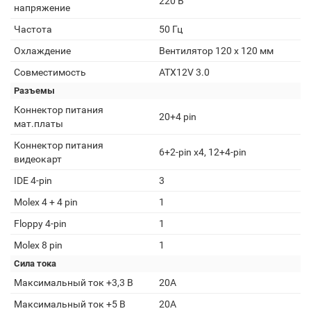
220 В
напряжение
Частота
50 Гц
Охлаждение
Вентилятор 120 x 120 мм
Совместимость
ATX12V 3.0
Разъемы
Коннектор питания
20+4 pin
мат.платы
Коннектор питания
6+2-pin x4, 12+4-pin
видеокарт
IDE 4-pin
3
Molex 4 + 4 pin
1
Floppy 4-pin
1
Molex 8 pin
1
Сила тока
Максимальный ток +3,3 В
20А
Максимальный ток +5 В
20А