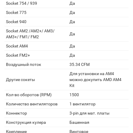
Socket 754 / 939
Да
Socket 775
Да
Socket 940
Да
Socket AM2 /АМ2+/ АМ3/
Да
AM3+/ FM1/ FM2
Socket AM4
Да
Socket FM2+
Да
Воздушный поток
35.34 CFM
Для установки на AM4
Другие сокеты
можно докупить AMD AM4
Kit
Кол-во оборотов (RPM)
1500
Количество вентиляторов
1 вентилятор
Коннектор
3-pin для мат. платы
Конструкция кулера
Башенная
Крепление
Винтовое