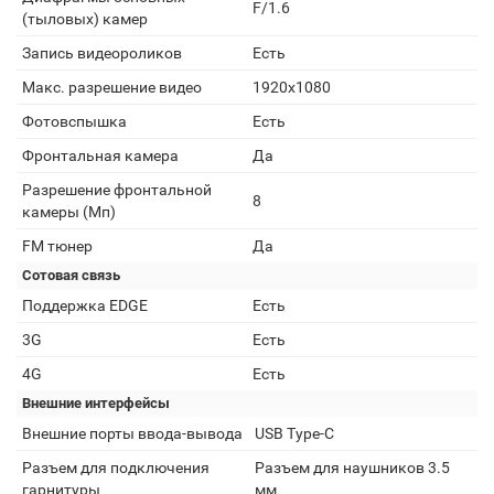
F/1.6
(тыловых) камер
Запись видеороликов
Есть
Макс. разрешение видео
1920x1080
Фотовспышка
Есть
Фронтальная камера
Да
Разрешение фронтальной
8
камеры (Мп)
FM тюнер
Да
Сотовая связь
Поддержка EDGE
Есть
3G
Есть
4G
Есть
Внешние интерфейсы
Внешние порты ввода-вывода
USB Type-C
Разъем для подключения
Разъем для наушников 3.5
гарнитуры
мм