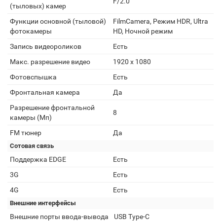
F/2.0
(тыловых) камер
Функции основной (тыловой)
FilmCamera, Режим HDR, Ultra
фотокамеры
HD, Ночной режим
Запись видеороликов
Есть
Макс. разрешение видео
1920 x 1080
Фотовспышка
Есть
Фронтальная камера
Да
Разрешение фронтальной
8
камеры (Мп)
FM тюнер
Да
Сотовая связь
Поддержка EDGE
Есть
3G
Есть
4G
Есть
Внешние интерфейсы
Внешние порты ввода-вывода
USB Type-C