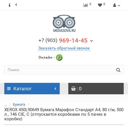
0
0
969-14-45
+7 (903)
Заказать обратный звонок
Онлайн -
Каталог
: 0
...
Бумага
XEROX 450L90649 Бумага Марафон Стандарт А4, 80 г/м, 500
л., 146 CIE, C (отпускается коробками по 5 пачек в
коробке)