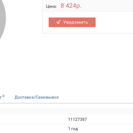
8 424р.
Цена:
Уведомить
0
ет
Доставка/Самовывоз
11127387
1 год