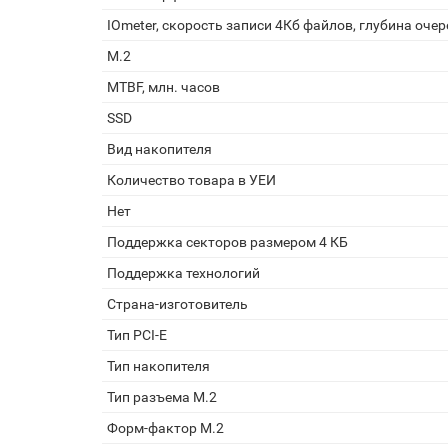
IOmeter, скорость записи 4Кб файлов, глубина оче
M.2
MTBF, млн. часов
SSD
Вид накопителя
Количество товара в УЕИ
Нет
Поддержка секторов размером 4 КБ
Поддержка технологий
Страна-изготовитель
Тип PCI-E
Тип накопителя
Тип разъема M.2
Форм-фактор M.2