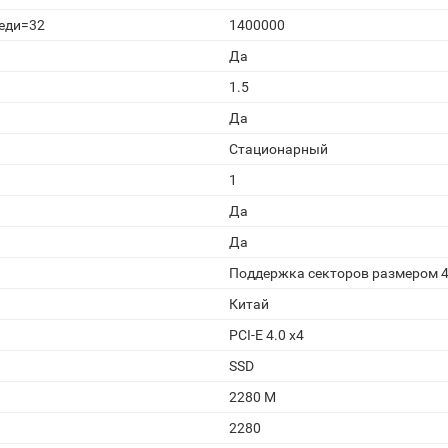
реди=32
1400000
Да
1.5
Да
Стационарный
1
Да
Да
Поддержка секторов размером 4
Китай
PCI-E 4.0 x4
SSD
2280 M
2280