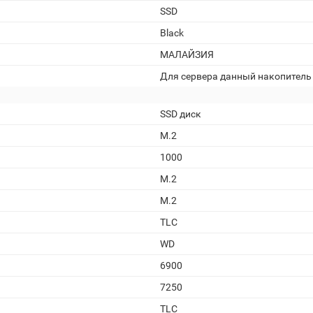
SSD
Black
МАЛАЙЗИЯ
Для сервера данный накопитель 
SSD диск
M.2
1000
M.2
M.2
TLC
WD
6900
7250
TLC