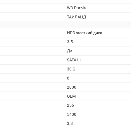
WD Purple
ТАИЛАНД
HDD жесткий диск
3.5
Да
SATA III
30 G
6
2000
OEM
256
5400
3.8