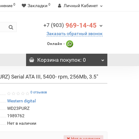
0
0
внение
Закладки
Личный Кабинет
969-14-45
+7 (903)
Заказать обратный звонок
Онлайн -
Корзина
покупок
: 0
 Serial ATA III, 5400- rpm, 256Mb, 3.5"
0 отзывов
Western digital
WD23PURZ
1989762
Нет в наличии
Нет в наличии