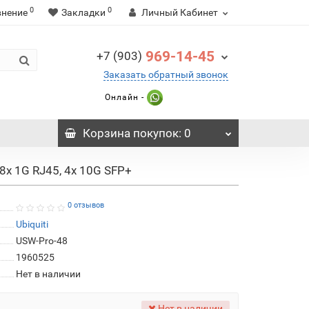
0
0
внение
Закладки
Личный Кабинет
969-14-45
+7 (903)
Заказать обратный звонок
Онлайн -
Корзина
покупок
: 0
8х 1G RJ45, 4х 10G SFP+
0 отзывов
Ubiquiti
USW-Pro-48
1960525
Нет в наличии
Нет в наличии