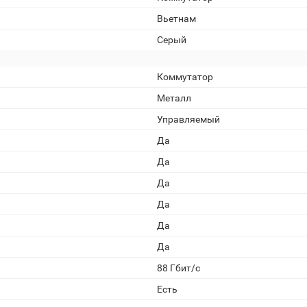
Вьетнам
Серый
Коммутатор
Металл
Управляемый
Да
Да
Да
Да
Да
Да
88 Гбит/с
Есть