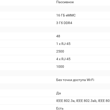
Пассивное
16 ГБ eMMC
3 Гб DDR4
48
1 х RJ-45
2500
4 x RJ-45
1000
Без точки доступа Wi-Fi
Да
IEEE 802.3a, IEEE 802.3ab, IEEE 80
Есть