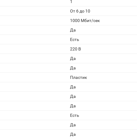
1
От 6 до 10
1000 Мбит/сек
Да
Есть
220 В
Да
Да
Пластик
Да
Да
Да
Есть
Да
Да