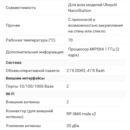
Для всех моделей Ubiquiti
Совместимость
NanoStation
С присоской и
Прочее
возможностью закрепления
на стену или стекло.
Рабочая температура (°C)
70
Процессор MIPS64 1 ГГц (2
Дополнительная информация
ядра)
Система
Объем оперативной памяти
2 Гб DDR3, 4 Гб flash
Внешние интерфейсы
Порты 10/100/1000 Base
2
Wi-Fi
Внешние антенны
2
Коннектор (для внешней
RP-SMA male х2
антенны)
Усиление антенны
20 дБи