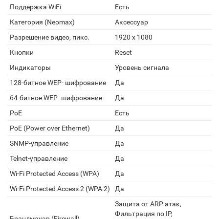
Поддержка WiFi
Есть
Категория (Neomax)
Аксессуар
Разрешение видео, пикс.
1920 х 1080
Кнопки
Reset
Индикаторы
Уровень сигнала
128-битное WEP- шифрование
Да
64-битное WEP- шифрование
Да
PoE
Есть
PoE (Power over Ethernet)
Да
SNMP-управление
Да
Telnet-управление
Да
Wi-Fi Protected Access (WPA)
Да
Wi-Fi Protected Access 2 (WPA 2)
Да
Защита от ARP атак,
Фильтрация по IP,
Брандмауэр (Firewall)