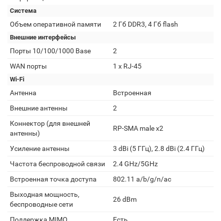
Система
Объем оперативной памяти
2 Гб DDR3, 4 Гб flash
Внешние интерфейсы
Порты 10/100/1000 Base
2
WAN порты
1 х RJ-45
Wi-Fi
Антенна
Встроенная
Внешние антенны
2
Коннектор (для внешней
RP-SMA male х2
антенны)
Усиление антенны
3 dBi (5 ГГц), 2.8 dBi (2.4 ГГц)
Частота беспроводной связи
2.4 GHz/5GHz
Встроенная точка доступа
802.11 a/b/g/n/ас
Выходная мощность,
26 dBm
беспроводные сети
Поддержка MIMO
Есть