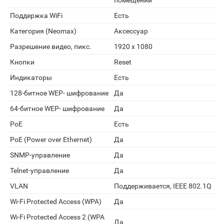
помещении
Поддержка WiFi
Есть
Категория (Neomax)
Аксессуар
Разрешение видео, пикс.
1920 х 1080
Кнопки
Reset
Индикаторы
Есть
128-битное WEP- шифрование
Да
64-битное WEP- шифрование
Да
PoE
Есть
PoE (Power over Ethernet)
Да
SNMP-управление
Да
Telnet-управление
Да
VLAN
Поддерживается, IEEE 802.1Q
Wi-Fi Protected Access (WPA)
Да
Wi-Fi Protected Access 2 (WPA
Да