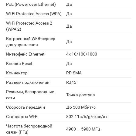
PoE (Power over Ethernet)
Да
Wi-Fi Protected Access (WPA)
Да
Wi-Fi Protected Access 2
Да
(WPA 2)
Встроенный WEB-сервер
Да
для управления
Интерфейс Ethernet
4x 10/100/1000
Кнопка Reset
Да
Коннектор
RP-SMA
Разъем подключения
RJ45
Режимы, беспроводные
Точка доступа
сети
Скорость передачи
До 500 Мбит/с
Стандарты Wi-Fi
802.11a/b/g/n/ac/ax
Частота беспроводной
4900 — 5900 МГц
связи (ГГц)