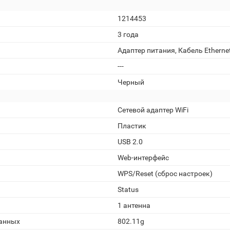
1214453
3 года
Адаптер питания, Кабель Etherne
---
Черный
Сетевой адаптер WiFi
Пластик
USB 2.0
Web-интерфейс
WPS/Reset (сброс настроек)
Status
1 антенна
данных
802.11g