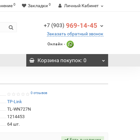
0
0
внение
Закладки
Личный Кабинет
969-14-45
+7 (903)
Заказать обратный звонок
Онлайн -
Корзина
покупок
: 0
0 отзывов
TP-Link
TL-WN727N
1214453
64
шт.
Есть в наличии