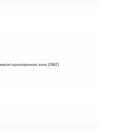
P
емилитаризованная зона (DMZ)