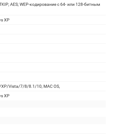
TKIP; AES; WEP-кодирование с 64- или 128-битным
ws XP
XP/Vista/7/8/8.1/10, MAC OS,
ws XP