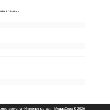
оль времени
mediasova.ru - Интернет магазин МедиаСова © 2026