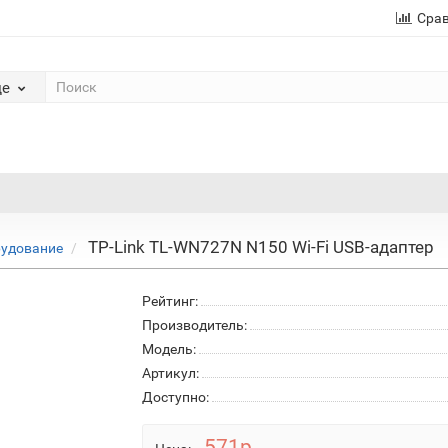
Сра
де
TP-Link TL-WN727N N150 Wi-Fi USB-адаптер
рудование
Рейтинг:
Производитель:
Модель:
Артикул:
Доступно:
571р.