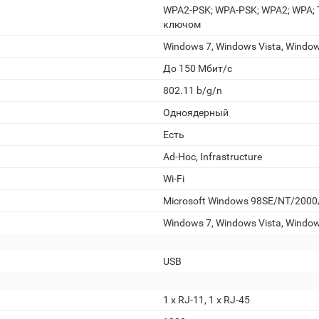
WPA2-PSK; WPA-PSK; WPA2; WPA; 
ключом
Windows 7, Windows Vista, Windo
До 150 Мбит/с
802.11 b/g/n
Одноядерный
Есть
Ad-Hoc, Infrastructure
Wi-Fi
Microsoft Windows 98SE/NT/2000/
Windows 7, Windows Vista, Windo
USB
1 x RJ-11, 1 x RJ-45