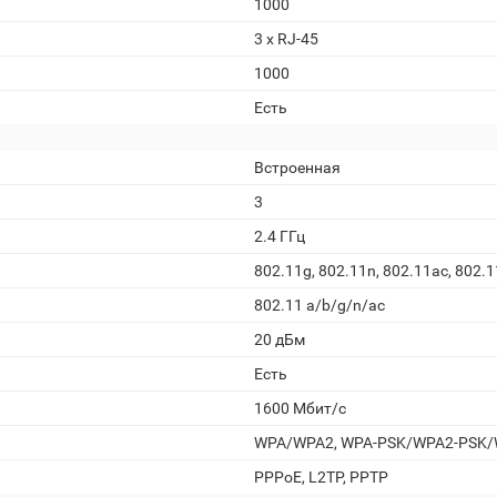
1000
3 х RJ-45
1000
Есть
Встроенная
3
2.4 ГГц
802.11g, 802.11n, 802.11aс, 802.1
802.11 a/b/g/n/ас
20 дБм
Есть
1600 Мбит/с
WPA/WPA2, WPA-PSK/WPA2-PSK/W
PPPoE, L2TP, PPTP