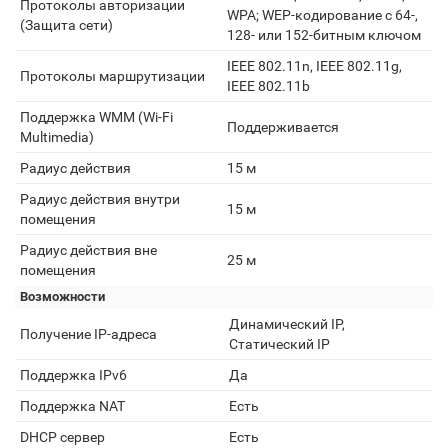
Протоколы авторизации
WPA; WEP-кодирование с 64-,
(Защита сети)
128- или 152-битным ключом
IEEE 802.11n, IEEE 802.11g,
Протоколы маршрутизации
IEEE 802.11b
Поддержка WMM (Wi-Fi
Поддерживается
Multimedia)
Радиус действия
15 м
Радиус действия внутри
15 м
помещения
Радиус действия вне
25 м
помещения
Возможности
Динамический IP,
Получение IP-адреса
Статический IP
Поддержка IPv6
Да
Поддержка NAT
Есть
DHCP сервер
Есть