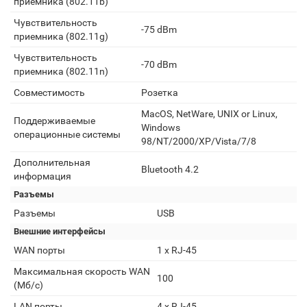
приемника (802.11b)
Чувствительность
-75 dBm
приемника (802.11g)
Чувствительность
-70 dBm
приемника (802.11n)
Совместимость
Розетка
MacOS, NetWare, UNIX or Linux,
Поддерживаемые
Windows
операционные системы
98/NT/2000/XP/Vista/7/8
Дополнительная
Bluetooth 4.2
информация
Разъемы
Разъемы
USB
Внешние интерфейсы
WAN порты
1 х RJ-45
Максимальная скорость WAN
100
(Мб/с)
LAN порты
4 x RJ-45