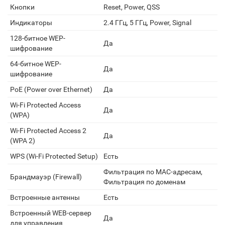
Кнопки
Reset, Power, QSS
Индикаторы
2.4 ГГц, 5 ГГц, Power, Signal
128-битное WEP-
Да
шифрование
64-битное WEP-
Да
шифрование
PoE (Power over Ethernet)
Да
Wi-Fi Protected Access
Да
(WPA)
Wi-Fi Protected Access 2
Да
(WPA 2)
WPS (Wi-Fi Protected Setup)
Есть
Фильтрация по MAC-адресам,
Брандмауэр (Firewall)
Фильтрация по доменам
Встроенные антенны
Есть
Встроенный WEB-сервер
Да
для управления